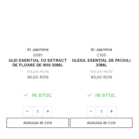
Al Jasmine
Al Jasmine
0091
C105
ULEI ESENTIAL CU EXTRACT
ULEIUL ESENȚIAL DE PACIULI
U
DE FLOARE DE IRIS 50ML
30ML
D
114,39 RON
100,00 RON
90,00 RON
85,00 RON
IN STOC
IN STOC
ADAUGA IN COS
ADAUGA IN COS