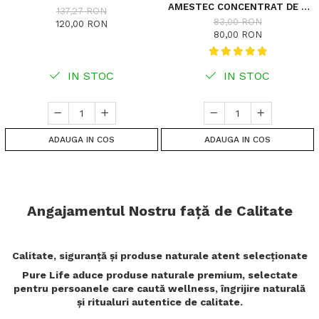
AMESTEC CONCENTRAT DE 7
137,27 RON
ULEIURI VEGETALE –
83,00 RON
120,00 RON
TRATAMENT INTENSIV PENTRU
80,00 RON
REGENERARE ȘI ANTI-CĂDERE A
PĂRULUI
IN STOC
IN STOC
ADAUGA IN COS
ADAUGA IN COS
Angajamentul Nostru față de Calitate
Calitate, siguranță și produse naturale atent selecționate
Pure Life aduce produse naturale premium, selectate
pentru persoanele care caută wellness, îngrijire naturală
și ritualuri autentice de calitate.