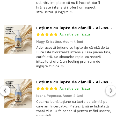
utilizări. Îmi place că nu îl încarcă, dar îl
hrănește intens și îi oferă un aspect
strălucitor și îngrijit. ✨
Loțiune cu lapte de cămilă - Al Jasmine
Achizitie verificata
Nagy Krisztina,
Acum 4 luni
Ador acestă loțiune cu lapte de cămilă de la
Pure Life hidratează intens și lasă pielea fină,
catifelată. Se absoarbe rapid, calmează
iritațiile și oferă un feeling premium de
îngrijire zilnică. ✨
Loțiune cu lapte de cămilă - Al Jasmine
Achizitie verificata
Ioana Popescu,
Acum 4 luni
Cea mai bună loțiune cu lapte de cămilă pe
care am încercat-o. Pielea rămâne hidratată
toată ziua. O folosesc și pentru mâini uscate,
e magică