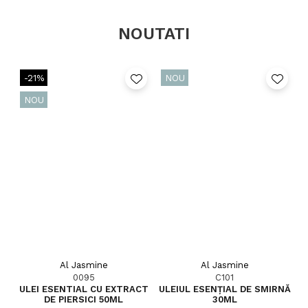
NOUTATI
-21%
NOU
NOU
Al Jasmine
Al Jasmine
0095
C101
ULEI ESENTIAL CU EXTRACT
ULEIUL ESENȚIAL DE SMIRNĂ
U
DE PIERSICI 50ML
30ML