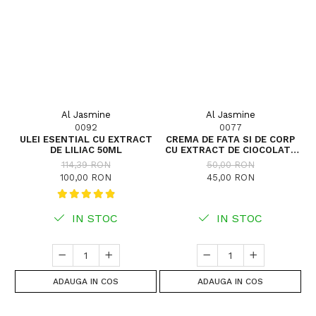
Al Jasmine
Al Jasmine
0092
0077
ULEI ESENTIAL CU EXTRACT
CREMA DE FATA SI DE CORP
DE LILIAC 50ML
CU EXTRACT DE CIOCOLATA
75G
114,39 RON
50,00 RON
100,00 RON
45,00 RON
IN STOC
IN STOC
ADAUGA IN COS
ADAUGA IN COS