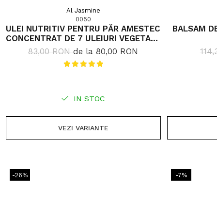
Al Jasmine
0050
ULEI NUTRITIV PENTRU PĂR AMESTEC
BALSAM DE
CONCENTRAT DE 7 ULEIURI VEGETALE
– TRATAMENT INTENSIV PENTRU
83,00 RON
de la 80,00 RON
114
REGENERARE ȘI ANTI-CĂDERE A
PĂRULUI
IN STOC
VEZI VARIANTE
-26%
-7%