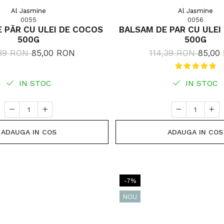
Al Jasmine
Al Jasmine
0055
0056
 PĂR CU ULEI DE COCOS
BALSAM DE PAR CU ULEI
500G
500G
,39 RON
85,00 RON
114,39 RON
85,00
IN STOC
IN STOC
ADAUGA IN COS
ADAUGA IN COS
-7%
NOU