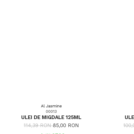
Al Jasmine
00013
ULEI DE MIGDALE 125ML
ULE
114,39 RON
85,00 RON
100