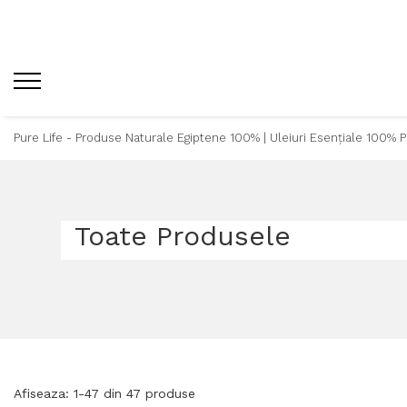
Pure Life - Produse Naturale Egiptene 100% | Uleiuri Esențiale 100% 
Toate Produsele
Afiseaza:
1-
47
din
47
produse