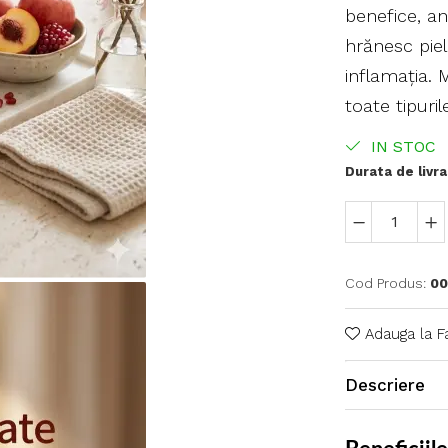
benefice, ant
hrănesc pie
inflamația. 
toate tipuril
IN STOC
Durata de livra
Cod Produs:
0
Adauga la F
Descriere