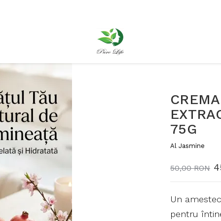
CREMA 
EXTRAC
75G
Al Jasmine
4
50,00 RON
Un amestec 
pentru întin