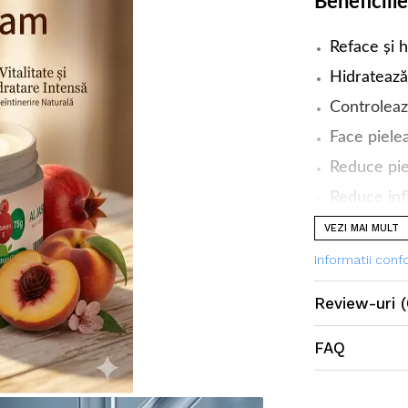
Beneficiile
Reface și h
Hidratează
Controleaz
Face pielea
Reduce pie
Reduce infl
Combate inf
VEZI MAI MULT
erupții;
Informatii con
Protejează
Review-uri
(
Reface pie
FAQ
Aplicarea 
Aplicați de 1