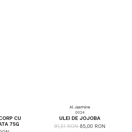
Al Jasmine
0024
 CORP CU
ULEI DE JOJOBA
ATA 75G
91,51 RON
85,00 RON