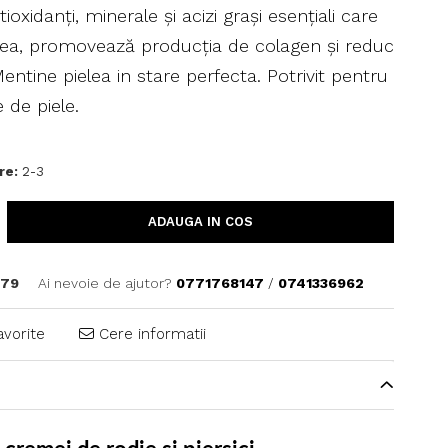
ioxidanți, minerale și acizi grași esențiali care
lea, promovează producția de colagen și reduc
Mentine pielea in stare perfecta. Potrivit pentru
e de piele.
re:
2-3
ADAUGA IN COS
079
Ai nevoie de ajutor?
0771768147
/
0741336962
avorite
Cere informatii