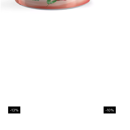
Distribuie
pe
Facebook
-13%
-10%