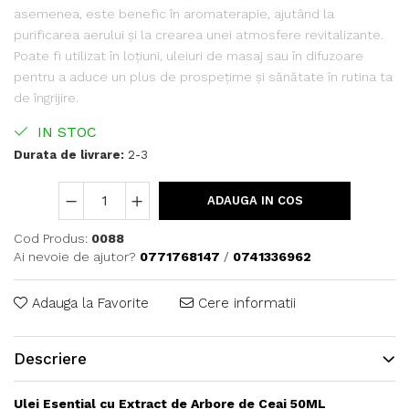
asemenea, este benefic în aromaterapie, ajutând la
purificarea aerului și la crearea unei atmosfere revitalizante.
Poate fi utilizat în loțiuni, uleiuri de masaj sau în difuzoare
pentru a aduce un plus de prospețime și sănătate în rutina ta
de îngrijire.
IN STOC
Durata de livrare:
2-3
ADAUGA IN COS
Cod Produs:
0088
Ai nevoie de ajutor?
0771768147
/
0741336962
Adauga la Favorite
Cere informatii
Descriere
Ulei Esențial cu Extract de Arbore de Ceai 50ML