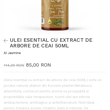
ULEI ESENTIAL CU EXTRACT DE
ARBORE DE CEAI 50ML
Al Jasmine
85,00 RON
114,39 RON
Uleiul esențial cu extract de arbore de ceai (50ML) este un
produs natural obținut din frunzele plantei Melaleuca
alternifolia, cunoscut pentru aroma sa proaspătă și
proprietățile sale terapeutice. Acest ulei are efecte
antibacteriene, antifungice și antiinflamatorii, fiind ideal
pentru tratarea acneei, iritațiilor pielii și mătreții. De