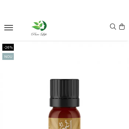
-26%
NOU