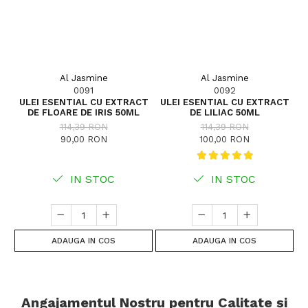
Al Jasmine
Al Jasmine
0091
0092
ULEI ESENTIAL CU EXTRACT
ULEI ESENTIAL CU EXTRACT
U
DE FLOARE DE IRIS 50ML
DE LILIAC 50ML
114,39 RON
114,39 RON
90,00 RON
100,00 RON
IN STOC
IN STOC
ADAUGA IN COS
ADAUGA IN COS
Angajamentul Nostru pentru Calitate și