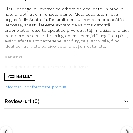
Uleiul esențial cu extract de arbore de ceai este un produs
natural obținut din frunzele plantei Melaleuca alternifolia,
originară din Australia. Renumit pentru aroma sa proaspătă și
ierboasă, acest ulei este extrem de valoros datorită
proprietăților sale terapeutice și versatilității în utilizare. Uleiul
de arbore de ceai este un ingredient esențial în îngrijirea pielii,
având efecte antibacteriene, antifungice și antivirale, fiind
ideal pentru tratarea diverselor afecțiuni cutanate.
Beneficii
Proprietăți antibacteriene și antifungice
Uleiul de arbore de ceai este cunoscut pentru capacitatea
VEZI MAI MULT
sa de a combate bacteriile și ciupercile, făcându-l eficient în
tratamentul acneei, infecțiilor pielii și fungilor de unghii.
Informatii conformitate produs
Calmarea iritațiilor
Datorită efectelor sale antiinflamatorii, uleiul ajută la
Review-uri
(0)
reducerea roșeții și a iritațiilor, fiind util pentru pielea sensibilă
sau predispusă la reacții alergice.
Sprijin în îngrijirea pielii
Uleiul de arbore de ceai poate fi folosit pentru a trata
diverse afecțiuni cutanate, inclusiv eczeme, psoriazis și