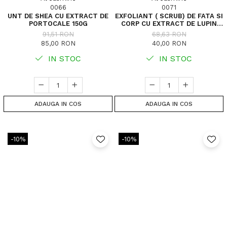
0066
0071
UNT DE SHEA CU EXTRACT DE
EXFOLIANT ( SCRUB) DE FATA SI
PORTOCALE 150G
CORP CU EXTRACT DE LUPIN
100G
91,51 RON
68,63 RON
85,00 RON
40,00 RON
IN STOC
IN STOC
ADAUGA IN COS
ADAUGA IN COS
-10%
-10%