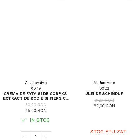
Al Jasmine
Al Jasmine
0079
0022
CREMA DE FATA SI DE CORP CU
ULEI DE SCHINDUF
EXTRACT DE RODIE SI PIERSICA
91,51 RON
75G
50,00 RON
80,00 RON
45,00 RON
IN STOC
STOC EPUIZAT