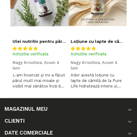
Ulei nutritiv pentru păr Amestec concentrat de 7 uleiuri vegetale – Tratament intensiv pentru regenerare și anti-cădere a părului
Loțiune cu lapte de cămilă - Al Jasmine
Achizitie verificata
Achizitie verificata
Achi
Nagy Krisztina,
Acum 4
Nagy Krisztina,
Acum 4
Ioa
luni
luni
luni
L-am încercat și mi-a făcut
Ador acestă loțiune cu
Cea 
părul mult mai moale și
lapte de cămilă de la Pure
lapt
vizibil mai sănătos încă de
Life hidratează intens și
înce
la primele utilizări. Îmi
lasă pielea fină, catifelată.
hidr
place că nu îl încarcă, dar îl
Se absoarbe rapid,
folo
hrănește intens și îi oferă
calmează iritațiile și oferă
usca
MAGAZINUL MEU
un aspect strălucitor și
un feeling premium de
îngrijit. ✨
îngrijire zilnică. ✨
CLIENTI
DATE COMERCIALE