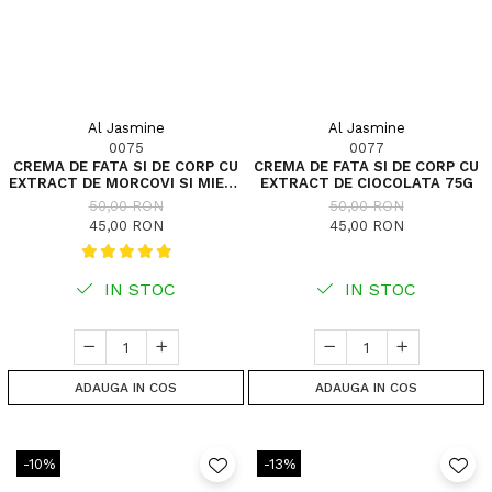
Al Jasmine
Al Jasmine
0075
0077
CREMA DE FATA SI DE CORP CU
CREMA DE FATA SI DE CORP CU
EXTRACT DE MORCOVI SI MIERE
EXTRACT DE CIOCOLATA 75G
75G
50,00 RON
50,00 RON
45,00 RON
45,00 RON
IN STOC
IN STOC
ADAUGA IN COS
ADAUGA IN COS
-10%
-13%