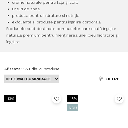
creme naturale pentru față și corp
unturi de shea
produse pentru hidratare și nutriție
exfoliante și produse pentru îngrijire corporală
Produsele sunt destinate persoanelor care caută îngrijire
naturală premium pentru menținerea unei pieli hidratate și
îngrijite.
Afiseaza:
1-
21
din
21
produse
FILTRE
-13%
-16%
NOU