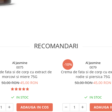
RECOMANDARI
Al Jasmine
Al Jasmine
-10%
0075
0079
e fata si de corp cu extract de
Crema de fata si de corp cu ex
morcovi si miere 75G
rodie si piersica 75G
50,00 RON
45,00 RON
50,00 RON
45,00 RON
IN STOC
IN STOC
ADAUGA IN COS
ADAUGA I