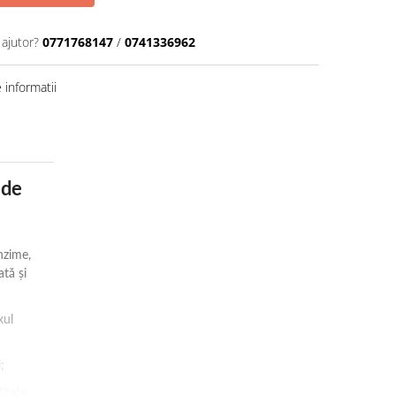
 ajutor?
0771768147
/
0741336962
informatii
 de
nzime,
ată și
xul
;
itate;