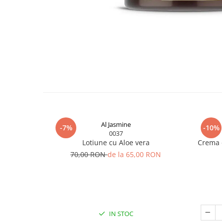
Distribuie
pe
Facebook
Al Jasmine
-7%
-10%
0037
Lotiune cu Aloe vera
Crema d
70,00 RON
de la 65,00 RON
IN STOC