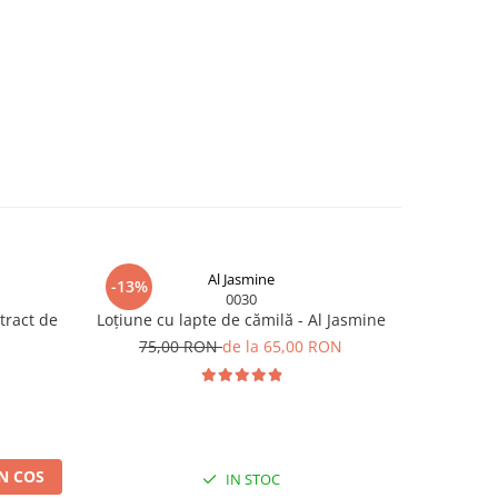
Al Jasmine
-13%
0030
tract de
Loțiune cu lapte de cămilă - Al Jasmine
75,00 RON
de la 65,00 RON
N COS
IN STOC