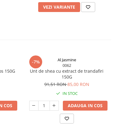
VEZI VARIANTE
Al Jasmine
-7%
-7%
0062
 cocos 150G
Unt de shea cu extract de trandafiri
150G
9
91,51 RON
85,00 RON
IN STOC
N COS
ADAUGA IN COS