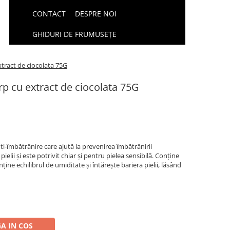
CONTACT
DESPRE NOI
GHIDURI DE FRUMUSEȚE
xtract de ciocolata 75G
rp cu extract de ciocolata 75G
i-îmbătrânire care ajută la prevenirea îmbătrânirii
pielii și este potrivit chiar și pentru pielea sensibilă. Conține
nține echilibrul de umiditate și întărește bariera pielii, lăsând
A IN COS