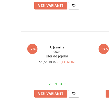
VEZI VARIANTE
Al Jasmine
-7%
-13%
0024
Ulei de jojoba
91,51 RON
85,00 RON
IN STOC
VEZI VARIANTE