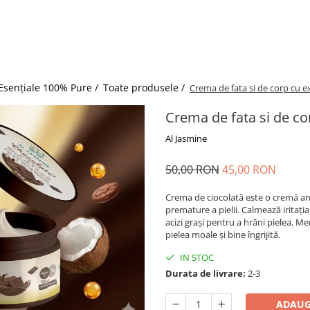
 Esențiale 100% Pure /
Toate produsele /
Crema de fata si de corp cu e
Crema de fata si de co
Al Jasmine
50,00 RON
45,00 RON
Crema de ciocolată este o cremă ant
premature a pielii. Calmează iritația 
acizi grași pentru a hrăni pielea. Me
pielea moale și bine îngrijită.
IN STOC
Durata de livrare:
2-3
ADAUG