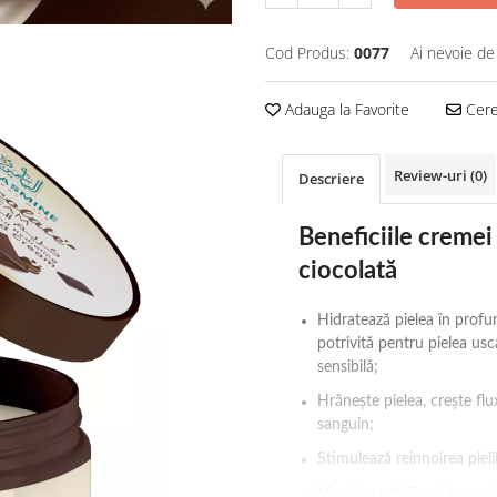
Cod Produs:
0077
Ai nevoie de
Adauga la Favorite
Cere 
Review-uri
(0)
Descriere
Beneficiile cremei
ciocolată
Hidratează pielea în profu
potrivită pentru pielea usc
sensibilă;
Hrănește pielea, crește flu
sanguin;
Stimulează reînnoirea pielii
Mentine echilibrul de umid