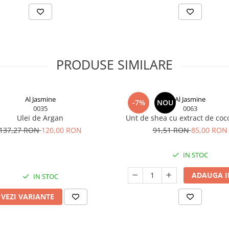
PRODUSE SIMILARE
Al Jasmine
Al Jasmine
-7%
NOU
0035
0063
Ulei de Argan
Unt de shea cu extract de
137,27 RON
120,00 RON
91,51 RON
85,00 RON
IN STOC
ADAUGA I
IN STOC
VEZI VARIANTE