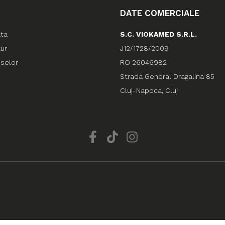
DATE COMERCIALE
ata
S.C. VIOKAMED S.R.L.
tur
J12/1728/2009
uselor
RO 26046982
Strada General Dragalina 85
Cluj-Napoca, Cluj