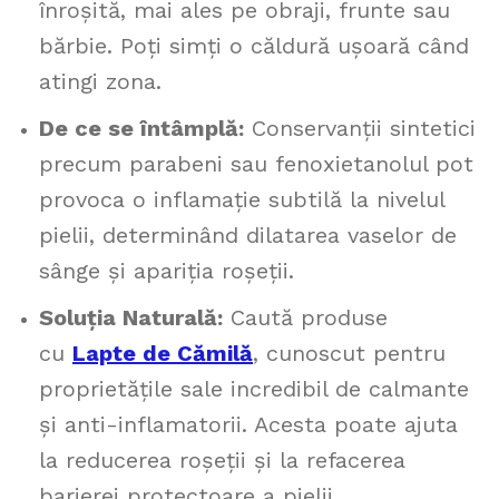
înroșită, mai ales pe obraji, frunte sau
bărbie. Poți simți o căldură ușoară când
atingi zona.
De ce se întâmplă:
Conservanții sintetici
precum parabeni sau fenoxietanolul pot
provoca o inflamație subtilă la nivelul
pielii, determinând dilatarea vaselor de
sânge și apariția roșeții.
Soluția Naturală:
Caută produse
cu
Lapte de Cămilă
, cunoscut pentru
proprietățile sale incredibil de calmante
și anti-inflamatorii. Acesta poate ajuta
la reducerea roșeții și la refacerea
barierei protectoare a pielii.