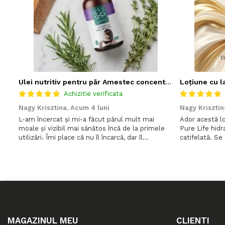
Ulei nutritiv pentru păr Amestec concentrat de 7 uleiuri vegetale – Tratament intensiv pentru regenerare și anti-cădere a părului
Loțiune cu l
Achizitie verificata
Nagy Krisztina,
Acum 4 luni
Nagy Krisztin
L-am încercat și mi-a făcut părul mult mai
Ador acestă lo
moale și vizibil mai sănătos încă de la primele
Pure Life hidra
utilizări. Îmi place că nu îl încarcă, dar îl
catifelată. Se 
hrănește intens și îi oferă un aspect strălucitor
și oferă un fe
și îngrijit. ✨
MAGAZINUL MEU
CLIENTI