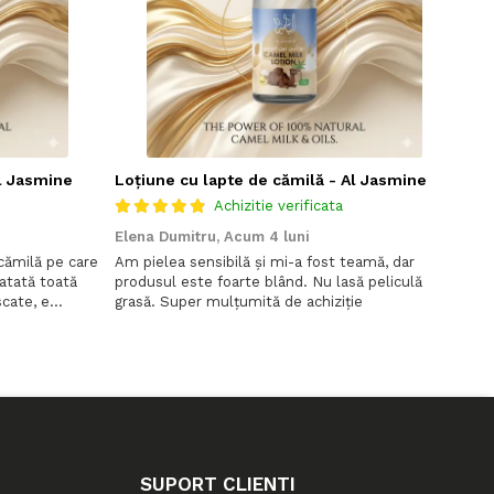
Al Jasmine
Loțiune cu lapte de cămilă - Al Jasmine
Bal
Achizitie verificata
Elena Dumitru,
Acum 4 luni
Em
cămilă pe care
Am pielea sensibilă și mi-a fost teamă, dar
Giv
atată toată
produsul este foarte blând. Nu lasă peliculă
hyd
scate, e
grasă. Super mulțumită de achiziție
SUPORT CLIENTI