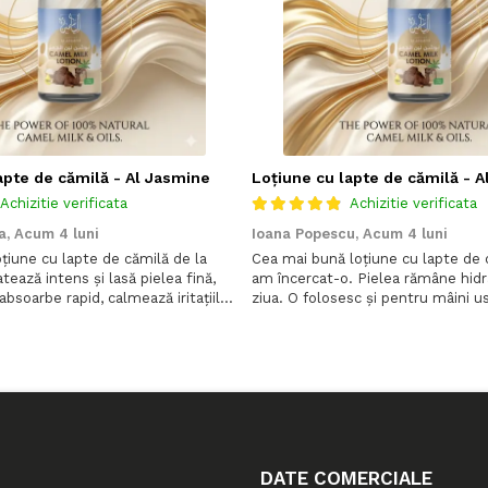
apte de cămilă - Al Jasmine
Loțiune cu lapte de cămilă - 
Achizitie verificata
Achizitie verificata
a,
Acum 4 luni
Ioana Popescu,
Acum 4 luni
țiune cu lapte de cămilă de la
Cea mai bună loțiune cu lapte de 
tează intens și lasă pielea fină,
am încercat-o. Pielea rămâne hidr
absoarbe rapid, calmează iritațiile
ziua. O folosesc și pentru mâini u
eling premium de îngrijire zilnică. ✨
magică
DATE COMERCIALE