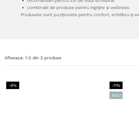
recomandări pentru stil de viață echilibrat
combinații de produse pentru îngrijire și wellness
Produsele sunt poziționate pentru confort, echilibru și 
Afiseaza:
1-
2
din
2
produse
-9%
-11%
NOU